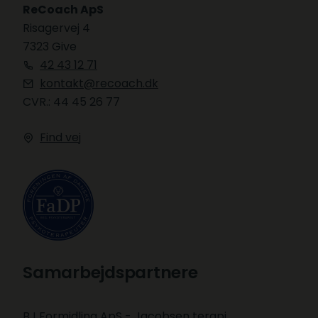
ReCoach ApS
Risagervej 4
7323 Give
42 43 12 71
kontakt@recoach.dk
CVR.: 44 45 26 77
Find vej
Samarbejdspartnere
BJ Formidling ApS​ - Jacobsen terapi