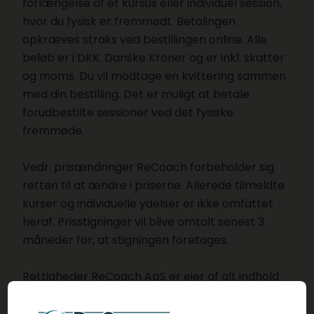
forlængelse af et kursus eller individuel session,
hvor du fysisk er fremmødt. Betalingen
opkræves straks ved bestillingen online. Alle
beløb er i DKK. Danske Kroner og er inkl. skatter
og moms. Du vil modtage en kvittering sammen
med din bestilling. Det er muligt at betale
forudbestilte sessioner ved det fysiske
fremmøde.
Vedr. prisændringer ReCoach forbeholder sig
retten til at ændre i priserne. Allerede tilmeldte
kurser og individuelle ydelser er ikke omfattet
heraf. Prisstigninger vil blive omtalt senest 3
måneder før, at stigningen foretages.
Rettigheder ReCoach ApS er ejer af alt indhold
på denne hjemmeside, det værende logo,
billeder, tekst, grafiske design og tekster, og der