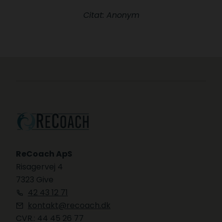
Citat: Anonym
ReCoach ApS
Risagervej 4
7323 Give
42 43 12 71
kontakt@recoach.dk
CVR.: 44 45 26 77