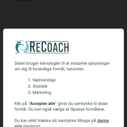
Dit telefonnummer *
Siden bruger teknologier til at indsamle oplysninger
om dig til forskellige formål, herunder:
Din email *
Nødvendige
Statistik
Marketing
Klik på "
Accepter alle
" giver du samtykke til disse
Din besked *
formål. Du kan også vælge at tilpasse formålene.
Du kan altid trække dit samtykke tilbage på
denne
side
[nederst]