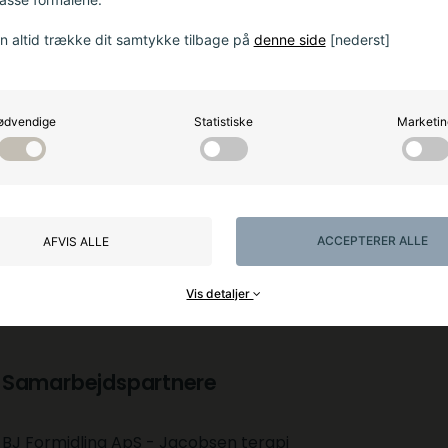
n altid trække dit samtykke tilbage på
denne side
[nederst]
kunne have været
ødvendige
Statistiske
Marketin
Citat: George Eliot
ACCEPTERER ALLE
AFVIS ALLE
Vis detaljer
Samarbejdspartnere
BJ Formidling ApS​ - Jacobsen terapi