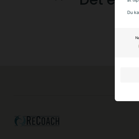
Du ka
N