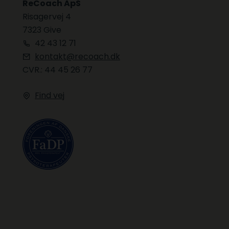
ReCoach ApS
Risagervej 4
7323 Give
42 43 12 71
kontakt@recoach.dk
CVR.: 44 45 26 77
Find vej