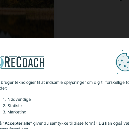
bruger teknologier til at indsamle oplysninger om dig til forskellige f
der:
Nødvendige
Statistik
Marketing
ldrig for sent at bliv
å "
Accepter alle
" giver du samtykke til disse formål. Du kan også v
passe formålene.