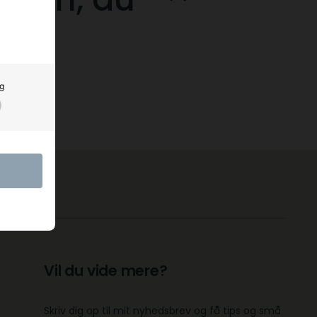
g
Vil du vide mere?
Skriv dig op til mit nyhedsbrev og få tips og små