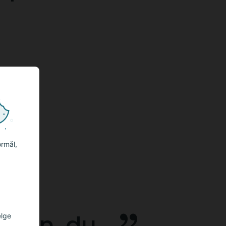
ormål,
e den, du
ælge