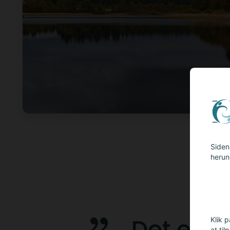
Siden 
herun
Det er a
Klik p
at til