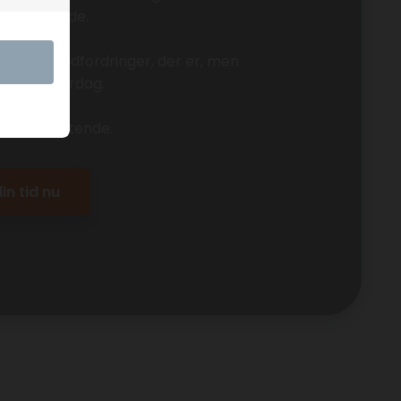
 samarbejde.
l.a. om de udfordringer, der er, men
om din hverdag.
% uforpligtende.
in tid nu