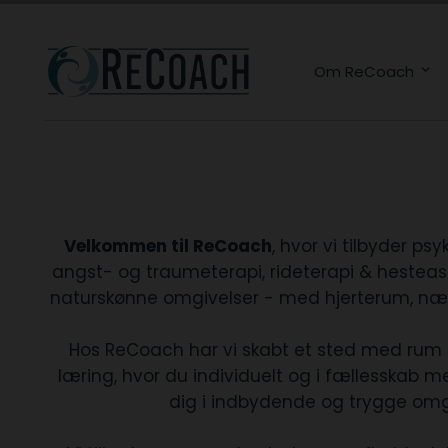
Om ReCoach
Velkommen til ReCoach
, hvor vi tilbyder psy
angst- og traumeterapi, rideterapi & hesteassi
naturskønne omgivelser - med hjerterum, nærvæ
Hos ReCoach har vi skabt et sted med rum ti
læring, hvor du individuelt og i fællesskab 
dig i indbydende og trygge omgi