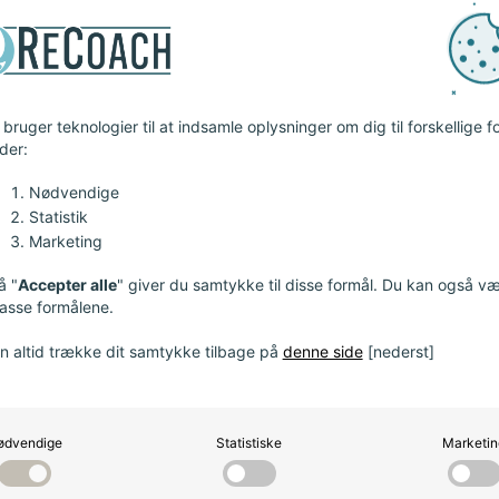
yder jeg mine klienter
Gennem mit arbejde str
 sikkert og trygt miljø.
forandring, der støtter
t.
glædesfyldt tilværelse.
bruger teknologier til at indsamle oplysninger om dig til forskellige f
der:
Nødvendige
Statistik
Marketing
å "
Accepter alle
" giver du samtykke til disse formål. Du kan også v
passe formålene.
n altid trække dit samtykke tilbage på
denne side
[nederst]
Book 
ødvendige
Statistiske
Marketin
Vi skal af