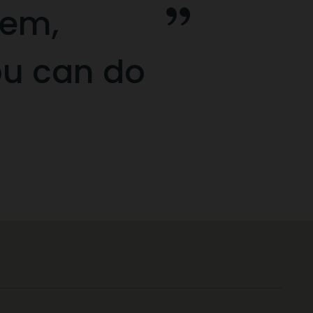
eem,
ou can do