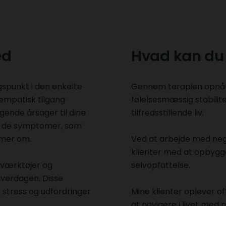
ed
Hvad kan du 
gspunkt i den enkelte
Gennem terapien opnår 
empatisk tilgang
følelsesmæssig stabilite
gende årsager til dine
tilfredsstillende liv.
øse de symptomer, som
ømmer om.
Ved at arbejde med ne
klienter med at opbygg
 værktøjer og
selvopfattelse.
hverdagen. Disse
 stress og udfordringer
Mine klienter oplever of
at navigere i livet med 