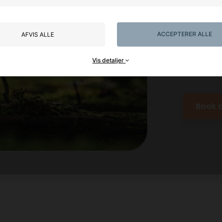
eventuelt
Vi taler b
ACCEPTERER ALLE
AFVIS ALLE
også lidt 
Vis detaljer
Det er 100
Book d