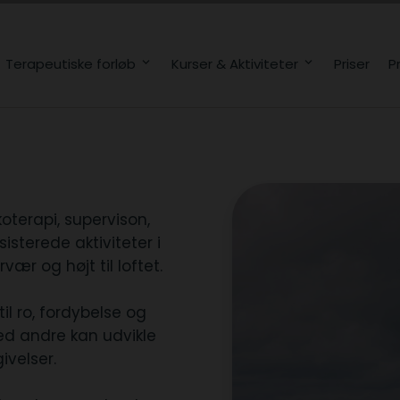
Terapeutiske forløb
Kurser & Aktiviteter
Priser
P
koterapi, supervison,
sterede aktiviteter i
r og højt til loftet.
l ro, fordybelse og
med andre kan udvikle
velser.