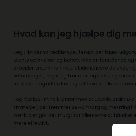
Hvad kan jeg hjælpe dig m
Jeg tilbyder skræddersyet terapi, der tager udgan
klients oplevelser og behov. Med en forstående og 
arbejder vi sammen mod at identificere de underlig
udfordringer, angst og traumer, og lindre og forl
forhindrer og udfordrer dig i at leve det liv, du dr
Jeg hjælper mine klienter med at udvikle praktiske
strategier, der fremmer selvomsorg og mestring i 
værktøjer gør det muligt for klienterne at håndtere
mere effektivt.