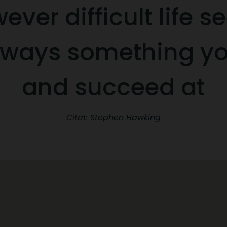
ever difficult life s
always something y
and succeed at
Citat: Stephen Hawking