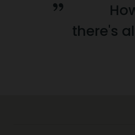
How
there's 