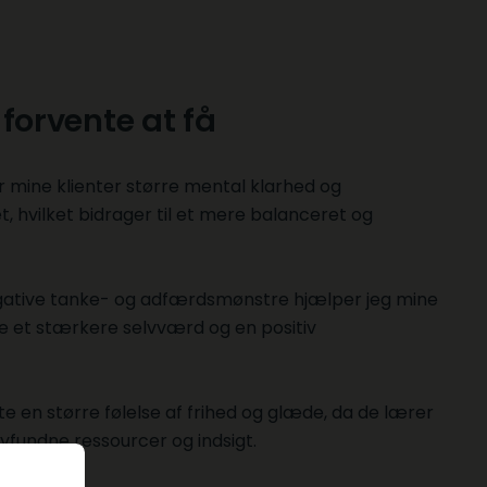
forvente at få
mine klienter større mental klarhed og
t, hvilket bidrager til et mere balanceret og
gative tanke- og adfærdsmønstre hjælper jeg mine
e et stærkere selvværd og en positiv
te en større følelse af frihed og glæde, da de lærer
nyfundne ressourcer og indsigt.