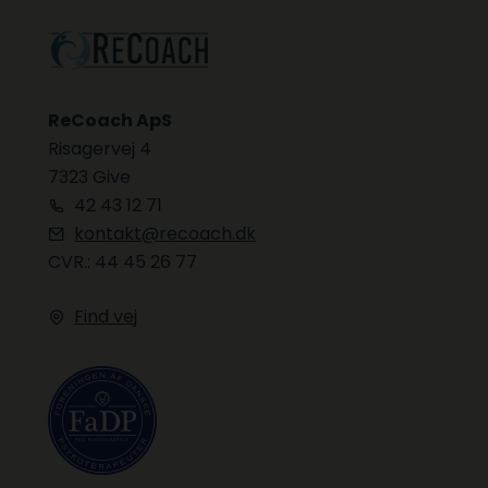
ReCoach ApS
Risagervej 4
7323 Give
42 43 12 71
kontakt@recoach.dk
CVR.: 44 45 26 77
Find vej