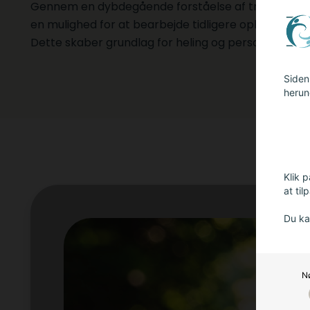
Gennem en dybdegående forståelse af traumer tilb
en mulighed for at bearbejde tidligere oplevelser i et
Dette skaber grundlag for heling og personlig væks
Siden 
herun
Klik p
at til
Du ka
N